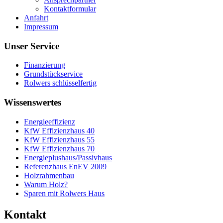
Kontaktformular
Anfahrt
Impressum
Unser Service
Finanzierung
Grundstückservice
Rolwers schlüsselfertig
Wissenswertes
Energieeffizienz
KfW Effizienzhaus 40
KfW Effizienzhaus 55
KfW Effizienzhaus 70
Energieplushaus/Passivhaus
Referenzhaus EnEV 2009
Holzrahmenbau
Warum Holz?
Sparen mit Rolwers Haus
Kontakt