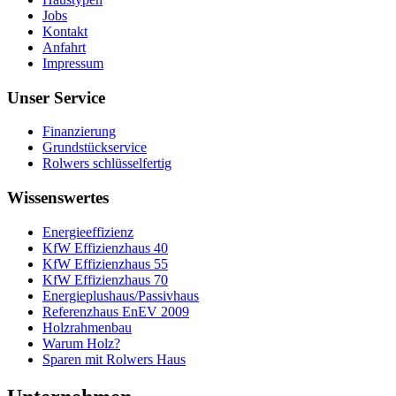
Jobs
Kontakt
Anfahrt
Impressum
Unser Service
Finanzierung
Grundstückservice
Rolwers schlüsselfertig
Wissenswertes
Energieeffizienz
KfW Effizienzhaus 40
KfW Effizienzhaus 55
KfW Effizienzhaus 70
Energieplushaus/Passivhaus
Referenzhaus EnEV 2009
Holzrahmenbau
Warum Holz?
Sparen mit Rolwers Haus