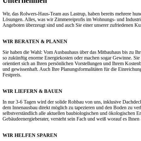
Unternehmen
Wir, das Rolwers-Haus-Team aus Lastrup, haben bereits mehrere hund
Lösungen. Alles, was wir Zimmereiprofis im Wohnungs- und Industrieb
Angeboten überzeugt sind und auch Sie einer unserer zufriedenen Ku
WIR BERATEN & PLANEN
Sie haben die Wahl: Vom Ausbauhaus über das Mitbauhaus bis zu Ihrem 
so zukünftig enorme Energiekosten oder machen sogar Gewinne. Sie
orientiert sich an Ihren persönlichen Vorstellungen und Ihrem Kosten
und gewissenhaft. Auch Ihre Planungsformalitäten für die Einreichu
Festpreis.
WIR LIEFERN & BAUEN
In nur 3-6 Tagen wird der solide Rohbau von uns, inklusive Dachdeck
dem Innenausbau direkt möglich zu tapezieren und den Boden zu ver
selbstverständlich alle aktuellen baubiologischen und ökologischen 
Gebäudeenergieberater, versteht sein Fach und weiß worauf es Ihne
WIR HELFEN SPAREN