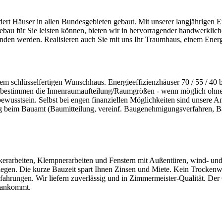
ert Häuser in allen Bundesgebieten gebaut. Mit unserer langjährigen E
au für Sie leisten können, bieten wir in hervorragender handwerklich
nden werden. Realisieren auch Sie mit uns Ihr Traumhaus, einem Ener
schlüsselfertigen Wunschhaus. Energieeffizienzhäuser 70 / 55 / 40 bis
 bestimmen die Innenraumaufteilung/Raumgrößen - wenn möglich ohne 
bewusstsein. Selbst bei engen finanziellen Möglichkeiten sind unsere 
ng beim Bauamt (Baumitteilung, vereinf. Baugenehmigungsverfahren, B
erarbeiten, Klempnerarbeiten und Fenstern mit Außentüren, wind- und r
legen. Die kurze Bauzeit spart Ihnen Zinsen und Miete. Kein Trocke
Erfahrungen. Wir liefern zuverlässig und in Zimmermeister-Qualität. De
n ankommt.